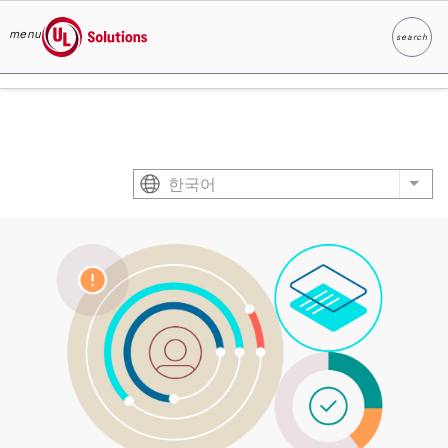
menu
search
찾다
UL Solutions
Skip to main content
한국어
List