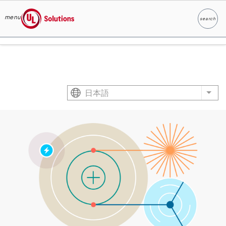
menu
search
検索
UL Solutions
Skip to main content
日本語
List