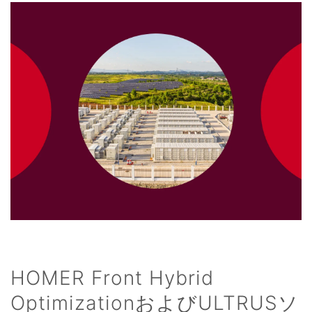
HOMER Front Hybrid
OptimizationおよびULTRUSソ