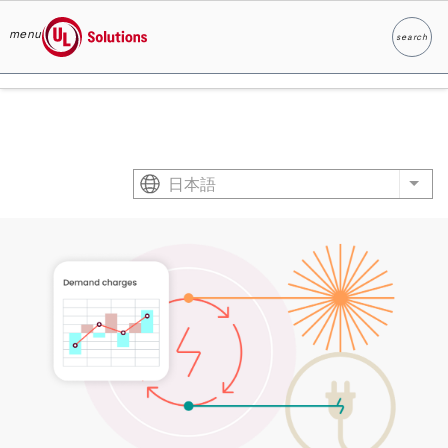
menu
search
検索
UL Solutions
Skip to main content
日本語
List