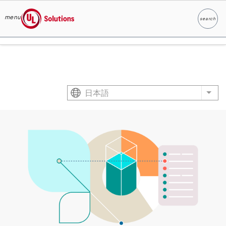
menu
search
検索
UL Solutions
Skip to main content
日本語
List