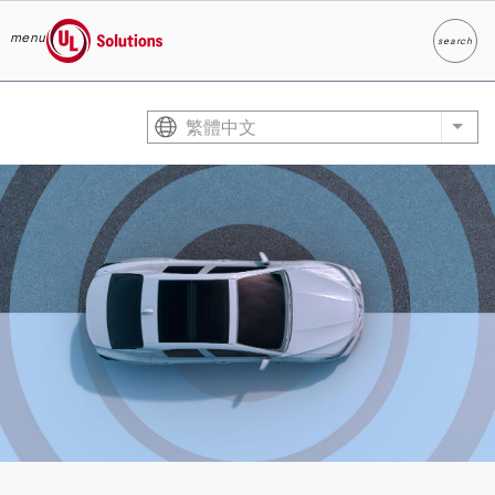
menu
search
Search
UL Solutions
Skip to main content
繁體中文
List