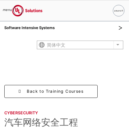
menu
search
Search
UL Solutions
Software Intensive Systems
Skip to main content
简体中文
List 
Back to Training Courses
CYBERSECURITY
汽车网络安全工程