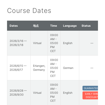
Course Dates
Dates
地点
Time
Language
Status
09:00
AM -
2026/3/16 —
Virtual
05:00
English
—
2026/3/18
PM
CET
09:00
AM -
2026/6/15 —
Erlangen,
05:00
German
—
2026/6/17
Germany
PM
CET
09:00
GUARANTEED
AM -
2026/9/28 —
Virtual
05:00
English
EARLY BIRD
2026/9/30
PM
DISCOUNT
CET