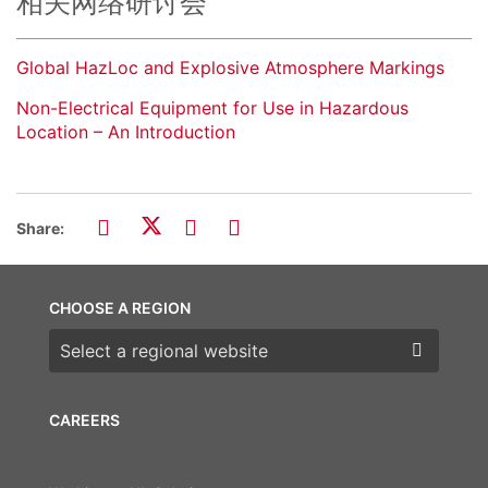
相关网络研讨会
Global HazLoc and Explosive Atmosphere Markings
Non-Electrical Equipment for Use in Hazardous
Location – An Introduction
Share:
CHOOSE A REGION
Choose a region
CAREERS