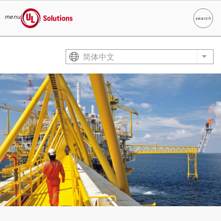
menu
search
Search
UL Solutions
Skip to main content
简体中文
List