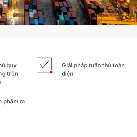
hủ quy
Giải pháp tuân thủ toàn
ng trên
diện
u
n phẩm ra