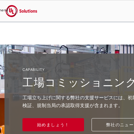
menu
UL Solutions
Skip to main content
CAPABILITY
工場コミッショニン
工場立ち上げに関する弊社の支援サービスには、初
検証、規制当局の承認取得支援が含まれます。
始めましょう！
弊社のニュー