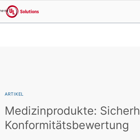
menu
UL Solutions
Skip to main content
ARTIKEL
Medizinprodukte: Sicherh
Konformitätsbewertung