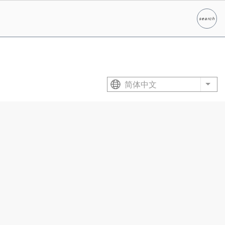
search
Search
简体中文
List