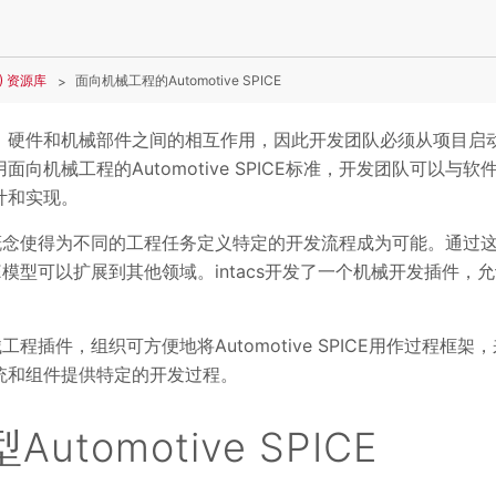
IS) 资源库
面向机械工程的Automotive SPICE
、硬件和机械部件之间的相互作用，因此开发团队必须从项目启
向机械工程的Automotive SPICE标准，开发团队可以与
计和实现。
CE的插件概念使得为不同的工程任务定义特定的开发流程成为可能。通
SPICE模型可以扩展到其他领域。intacs开发了一个机械开发插
CE机械工程插件，组织可方便地将Automotive SPICE用作过
统和组件提供特定的开发过程。
tomotive SPICE