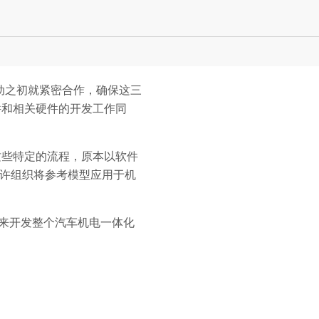
动之初就紧密合作，确保这三
软件和相关硬件的开发工作同
过这些特定的流程，原本以软件
件，允许组织将参考模型应用于机
程框架，来开发整个汽车机电一体化