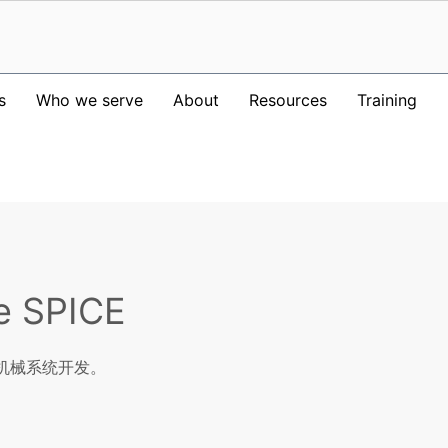
s
Who we serve
About
Resources
Training
 SPICE
用于机械系统开发。