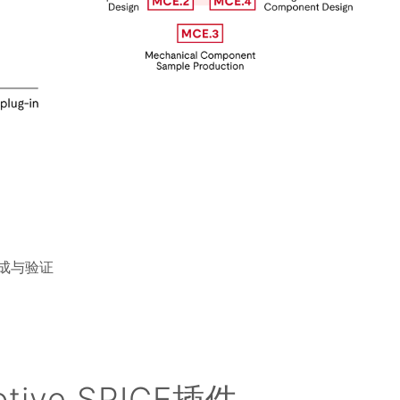
集成与验证
tive SPICE插件