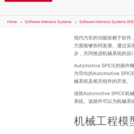
Home
Software Intensive Systems
Software Intensive Systems (S
现代汽车的功能依赖于软件
方面能够协同发展。通过采用面
步，共同推进机械系统的设
Automotive SPI
为导向的Automotive 
械系统及相关组件的开发。
借助Automotive SPI
系统。该插件可以为机械系
机械工程模型Au