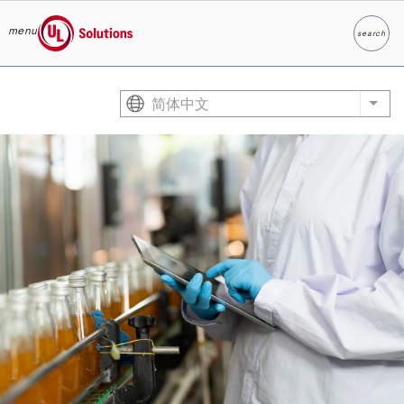
menu
search
Search
UL Solutions
Skip to main content
简体中文
List