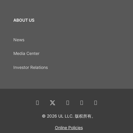
ABOUT US
News
Media Center
Investor Relations
© 2026 UL LLC. 版权所有。
Online Policies