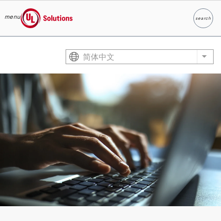
menu
search
Search
UL Solutions
Skip to main content
简体中文
List