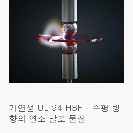
가연성 UL 94 HBF - 수평 방
향의 연소 발포 물질