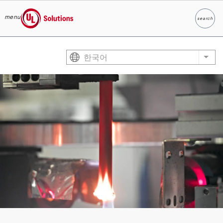
menu
search
찾다
UL Solutions
Skip to main content
한국어
List