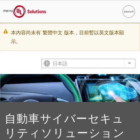
menu
search
検索
UL Solutions
Skip to main content
Warning
本內容尚未有 繁體中文 版本，目前暫以英文版本顯
示。
message
日本語
List
自動車サイバーセキュ
リティソリューション