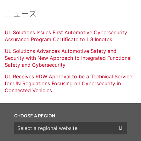
ニュース
UL Solutions Issues First Automotive Cybersecurity
Assurance Program Certificate to LG Innotek
UL Solutions Advances Automotive Safety and
Security with New Approach to Integrated Functional
Safety and Cybersecurity
UL Receives RDW Approval to be a Technical Service
for UN Regulations Focusing on Cybersecurity in
Connected Vehicles
CHOOSE A REGION
Choose a region