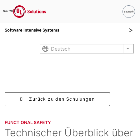
menu
search
Suche
UL Solutions
Software Intensive Systems
Skip to main content
Deutsch
List 
Zurück zu den Schulungen
FUNCTIONAL SAFETY​
Technischer Überblick über