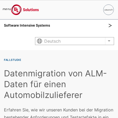
menu
search
Suche
UL Solutions
Software Intensive Systems
Skip to main content
Deutsch
List
FALLSTUDIE
Datenmigration von ALM-
Daten für einen
Automobilzulieferer
Erfahren Sie, wie wir unseren Kunden bei der Migration
bestehender Anforderungen und Testartefakte in ein