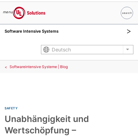
menu
search
Suche
UL Solutions
Software Intensive Systems
Skip to main content
Deutsch
List
Softwareintensive Systeme | Blog
SAFETY
Unabhängigkeit und
Wertschöpfung –