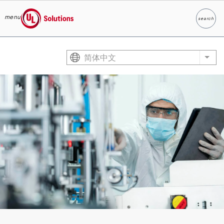
menu
search
Search
UL Solutions
Skip to main content
简体中文
List