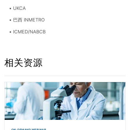
UKCA
巴西 INMETRO
ICMED/NABCB
相关资源
ON-DEMAND WEBINAR