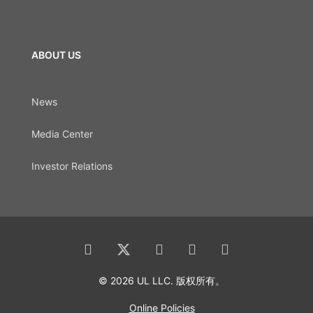
ABOUT US
News
Media Center
Investor Relations
© 2026 UL LLC. 版权所有。
Online Policies