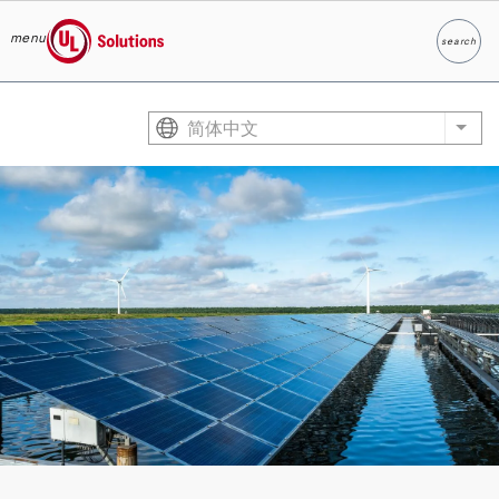
menu
search
Search
UL Solutions
Skip to main content
简体中文
List