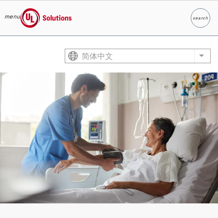
menu
search
Search
UL Solutions
Skip to main content
简体中文
List