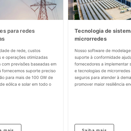
es para redes
Tecnologia de sistem
as
microrredes
idade de rede, custos
Nosso software de modelag
s e operações otimizadas
suporte à conformidade ajud
com previsões baseadas em
fornecedores a implementar 
á fornecemos suporte preciso
e tecnologias de microrredes
são para mais de 100 GW de
seguros para atender à dem
e eólica e solar em todo o
promover maior resiliência en
a mais
Saiba mais