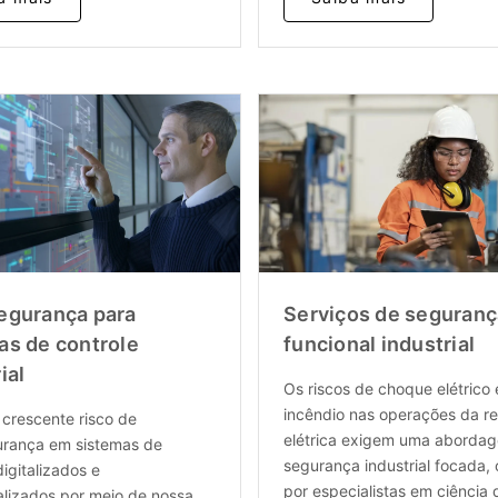
egurança para
Serviços de seguranç
as de controle
funcional industrial
ial
Os riscos de choque elétrico 
incêndio nas operações da r
 crescente risco de
elétrica exigem uma aborda
urança em sistemas de
segurança industrial focada, 
digitalizados e
por especialistas em ciência 
alizados por meio de nossa