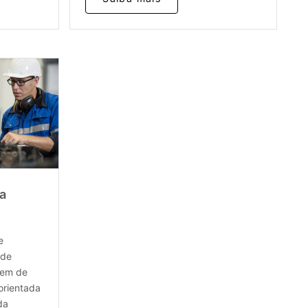
a
e
ede
gem de
orientada
da