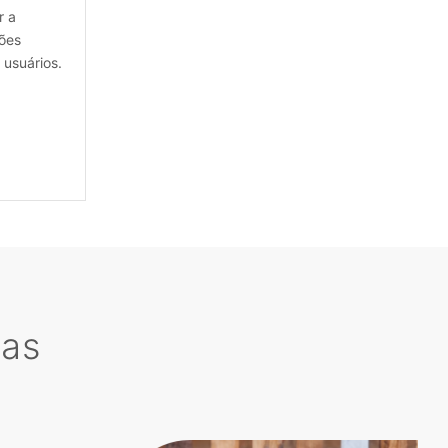
r a
ões
 usuários.
tas