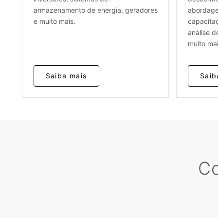
armazenamento de energia, geradores
abordage
e muito mais.
capacita
análise d
muito mai
Saiba mais
Saib
Co