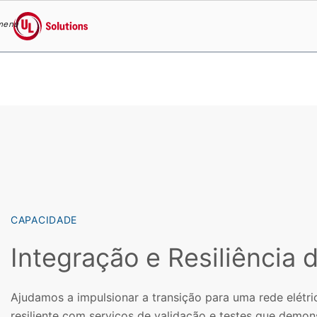
menu
UL Solutions
Skip to main content
CAPACIDADE
Integração e Resiliência 
Ajudamos a impulsionar a transição para uma rede elétri
resiliente com serviços de validação e testes que demo