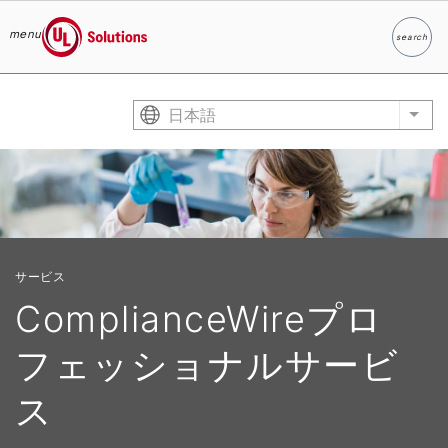
menu
search
検索
UL Solutions
Skip to main content
日本語
List
サービス
ComplianceWireプロ
フェッショナルサービ
ス