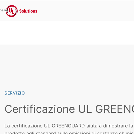
menu
UL Solutions
Skip to main content
SERVIZIO
Certificazione UL GREE
La certificazione UL GREENGUARD aiuta a dimostrare la 
prodotto agli standard sulle emissioni di sostanze chimi