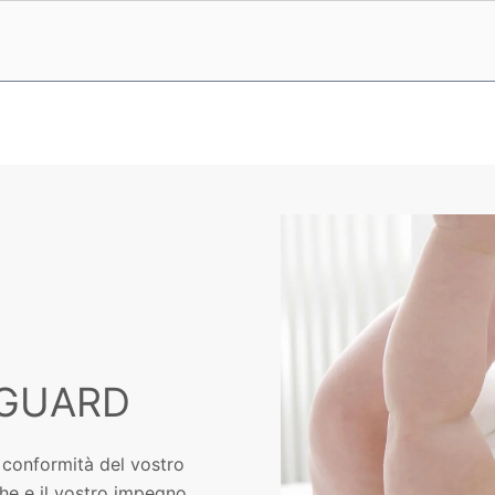
NGUARD
conformità del vostro
che e il vostro impegno