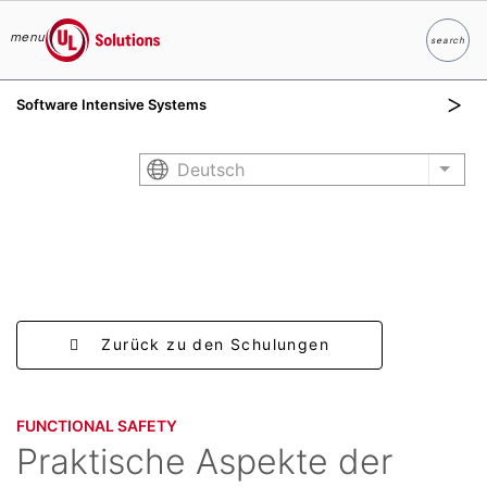
menu
search
Suche
UL Solutions
Software Intensive Systems
Skip to main content
Deutsch
List 
Zurück zu den Schulungen
FUNCTIONAL SAFETY​
Praktische Aspekte der