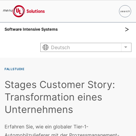
menu
search
Suche
UL Solutions
Software Intensive Systems
Skip to main content
Deutsch
List
FALLSTUDIE
Stages Customer Story:
Transformation eines
Unternehmens
Erfahren Sie, wie ein globaler Tier-1-
Automobilzulieferer mit der Prozessmanagement-