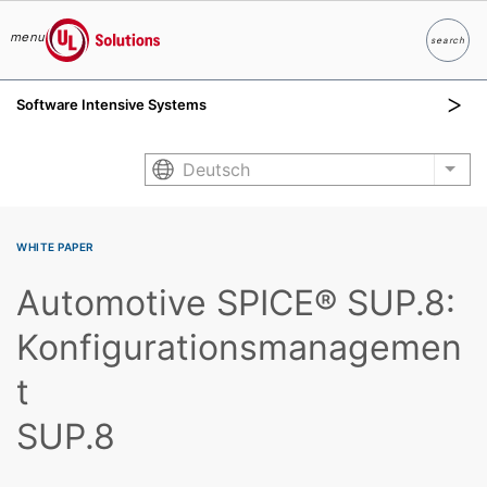
menu
search
Suche
UL Solutions
Software Intensive Systems
Skip to main content
Deutsch
List
WHITE PAPER
Automotive SPICE® SUP.8:
Konfigurationsmanagemen
t
SUP.8