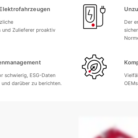
 Elektrofahrzeugen
Unzu
zliche
Der e
und Zulieferer proaktiv
siche
Norme
atenmanagement
Komp
vor schwierig, ESG-Daten
Vielf
 und darüber zu berichten.
OEMs 