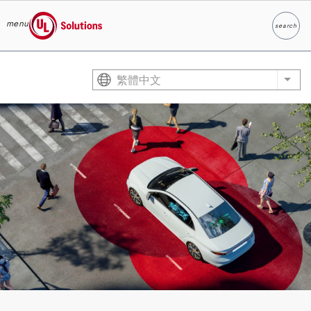
menu
search
Search
UL Solutions
Skip to main content
繁體中文
List