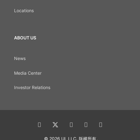
Locations
ABOUT US
News
Media Center
Investor Relations
© 2026 UL LLC. 版權所有。