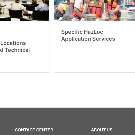
Specific HazLoc
Application Services
Locations
nd Technical
CONTACT CENTER
ABOUT US