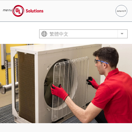
menu
search
Search
UL Solutions
Skip to main content
繁體中文
List