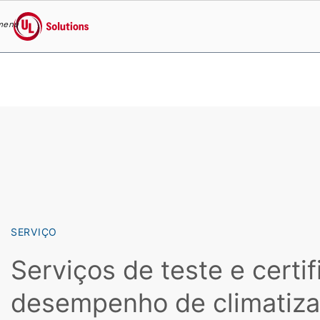
menu
UL Solutions
Skip to main content
SERVIÇO
Serviços de teste e certi
desempenho de climatiz