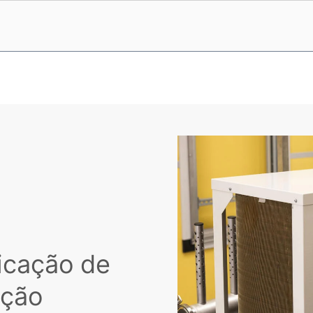
ficação de
ação