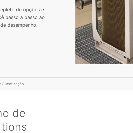
repleto de opções e
ocê passo a passo ao
s de desempenho.
e Climatização
ho de
utions