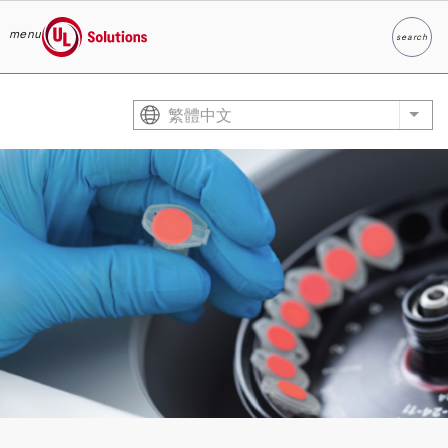
menu
search
Search
UL Solutions
Skip to main content
繁體中文
List