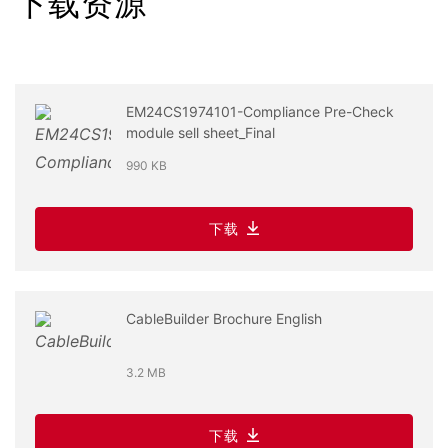
下载资源
EM24CS1974101-Compliance Pre-Check
module sell sheet_Final
990 KB
下载
CableBuilder Brochure English
3.2 MB
下载