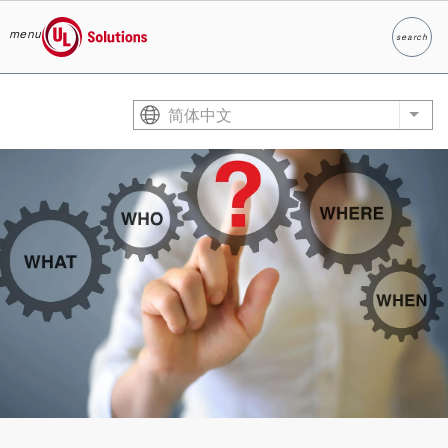
menu
search
Search
UL Solutions
Skip to main content
简体中文
List