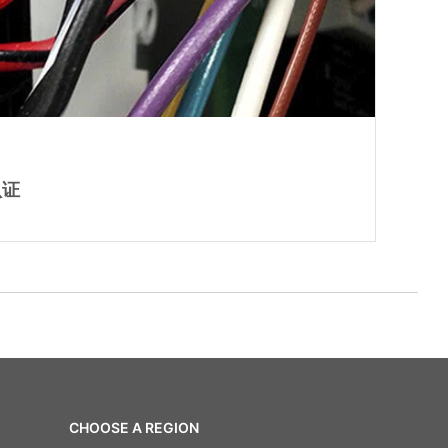
认证
CHOOSE A REGION