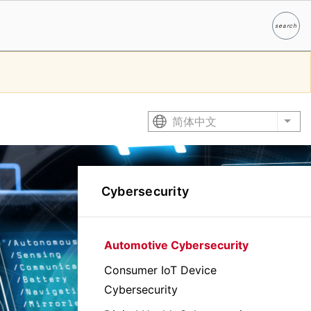
search
Search
简体中文
List
Cybersecurity
Automotive Cybersecurity
Consumer IoT Device
Cybersecurity