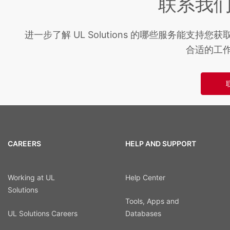
联系我
进一步了解 UL Solutions 的哪些服务能支持
合适的工
CAREERS
HELP AND SUPPORT
Working at UL
Help Center
Solutions
Tools, Apps and
UL Solutions Careers
Databases