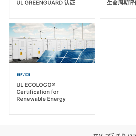
UL GREENGUARD 认证
生命周期评
SERVICE
UL ECOLOGO®
Certification for
Renewable Energy