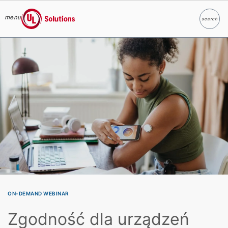
menu
search
Search
UL Solutions
Skip to main content
ON-DEMAND WEBINAR
Zgodność dla urządzeń