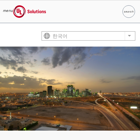
menu
search
찾다
UL Solutions
Skip to main content
한국어
List