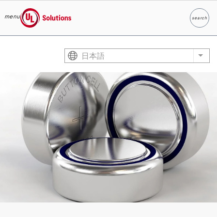
menu
search
検索
UL Solutions
Skip to main content
日本語
List