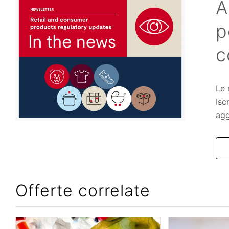
A
p
c
Le 
Isc
agg
Offerte correlate