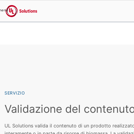
menu
UL Solutions
Skip to main content
SERVIZIO
Validazione del contenut
UL Solutions valida il contenuto di un prodotto realizzato
interamente o in parte da risorse di biomassa. La validaz