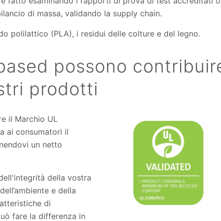
fatto esaminando i rapporti di prova di test accreditati o
ilancio di massa, validando la supply chain.
 polilattico (PLA), i residui delle colture e del legno.
obased possono contribuir
tri prodotti
re il Marchio UL
a ai consumatori il
rnendovi un netto
dell'integrità della vostra
dell’ambiente e della
tteristiche di
può fare la differenza in