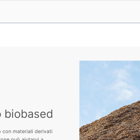
o biobased
 con materiali derivati
ione può aiutarvi a