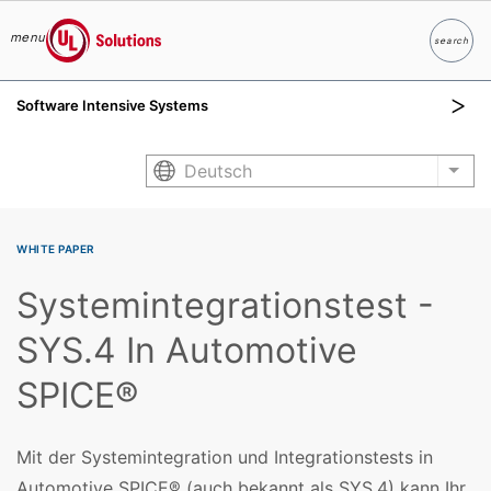
menu
search
Suche
UL Solutions
Software Intensive Systems
Skip to main content
Deutsch
List
WHITE PAPER
Systemintegrationstest -
SYS.4 In Automotive
SPICE®
Mit der Systemintegration und Integrationstests in
Automotive SPICE® (auch bekannt als SYS.4) kann Ihr