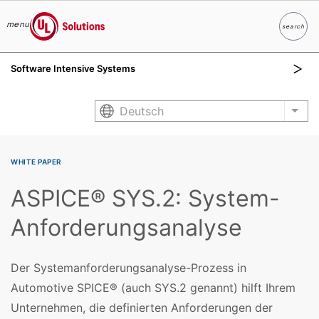
menu
search
Suche
UL Solutions
Software Intensive Systems
Skip to main content
Deutsch
List
WHITE PAPER
ASPICE® SYS.2: System-
Anforderungsanalyse
Der Systemanforderungsanalyse-Prozess in
Automotive SPICE® (auch SYS.2 genannt) hilft Ihrem
Unternehmen, die definierten Anforderungen der