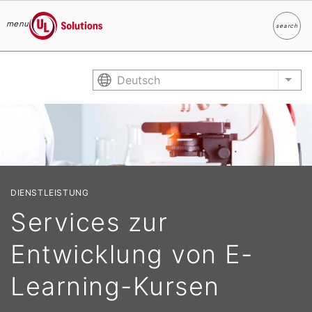
menu
search
Suche
UL Solutions
Skip to main content
Deutsch
List
DIENSTLEISTUNG
Services zur
Entwicklung von E-
Learning-Kursen