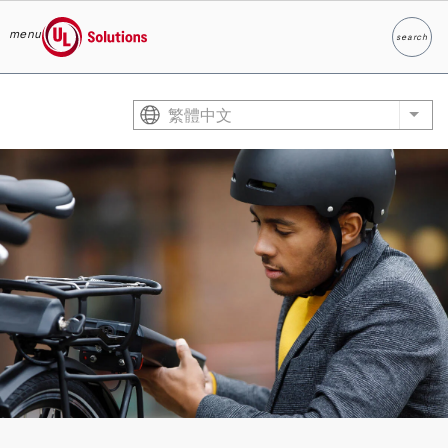
menu
search
Search
UL Solutions
Skip to main content
繁體中文
List