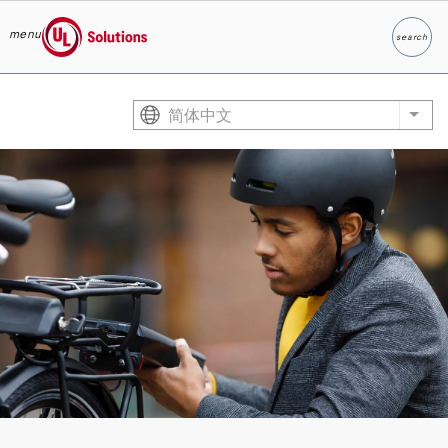
menu
search
Search
UL Solutions
Skip to main content
简体中文
List