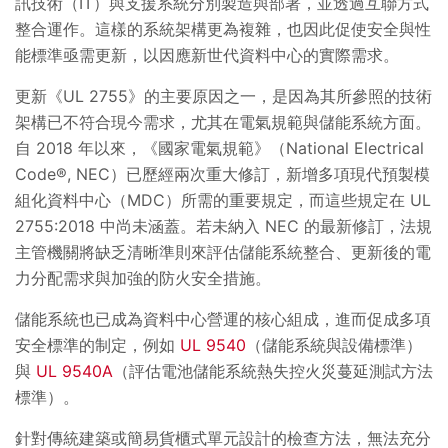
訊技術（IT）與支援系統分別製造與部署，並透過互聯方式
整合運作。這樣的系統架構更為複雜，也因此促使安全與性
能標準亟需更新，以因應新世代資料中心的實際需求。
更新《UL 2755》的主要原因之一，是因為其所參照的技術
架構已不符合現今需求，尤其在電氣規範與儲能系統方面。
自 2018 年以來，《國家電氣規範》（National Electrical
Code®, NEC）已歷經兩次重大修訂，新增多項現代預製模
組化資料中心（MDC）所需的重要規定，而這些規定在 UL
2755:2018 中尚未涵蓋。若未納入 NEC 的最新修訂，法規
主管機關將缺乏清晰準則來評估儲能系統整合、更新後的電
力分配需求與加強的防火安全措施。
儲能系統也已成為資料中心營運的核心組成，進而促成多項
安全標準的制定，例如
UL 9540
（儲能系統與設備標準）
與
UL 9540A
（評估電池儲能系統熱失控火災蔓延測試方法
標準）。
針對傳統建築或簡易貨櫃式單元設計的檢查方法，無法充分