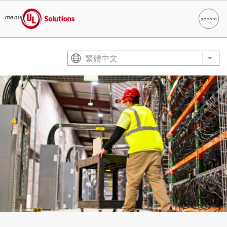
menu
search
Search
UL Solutions
Skip to main content
繁體中文
List