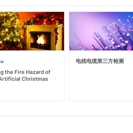
电线电缆第三方检测
ASE
g the Fire Hazard of
Artificial Christmas