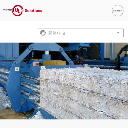
menu
search
Search
UL Solutions
Skip to main content
简体中文
List